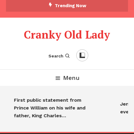
Skip To Content
Trending Now
Cranky Old Lady
Search
Menu
First public statement from
Jennif
Prince William on his wife and
every
father, King Charles…