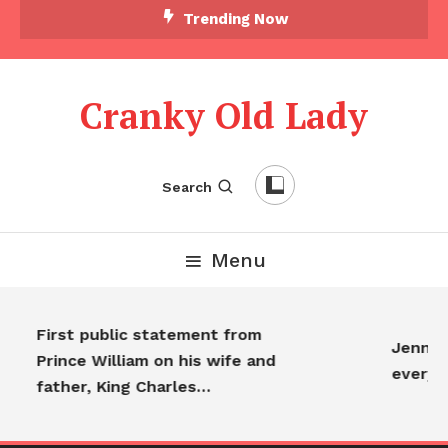
Skip To Content
Trending Now
Cranky Old Lady
Search
Menu
First public statement from
Jennife
Prince William on his wife and
everyo
father, King Charles…