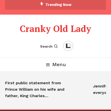
Skip To Content
Trending Now
Cranky Old Lady
Search
Menu
First public statement from
Jennifer A
Prince William on his wife and
everyone…
father, King Charles…