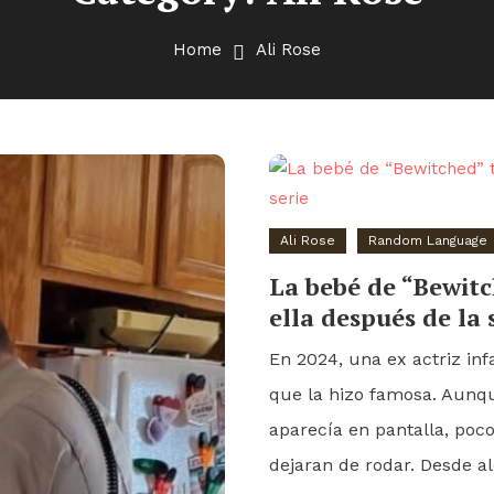
Home
Ali Rose
Ali Rose
Random Language
La bebé de “Bewitc
ella después de la 
En 2024, una ex actriz inf
que la hizo famosa. Aunqu
aparecía en pantalla, poc
dejaran de rodar. Desde a