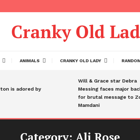
Cranky Old La
ANIMALS
CRANKY OLD LADY
RANDO
Will & Grace star Debra
 is adored by
Messing faces major backla
for brutal message to Zohr
Mamdani
Category:
Ali Rose