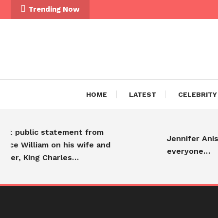
Skip To Content
Trending Now
HOME
LATEST
CELEBRITY
t public statement from
Jennifer Aniston
ce William on his wife and
everyone…
er, King Charles…