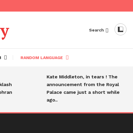
dy
Search
M
RANDOM LANGUAGE
Kate Middleton, in tears ! The
sh
announcement from the Royal
an
Palace came just a short while
ago..