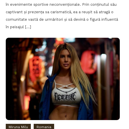
în evenimente sportive neconvenționale. Prin conținutul său
captivant și prezența sa carismatică, ea a reușit să atragă o
comunitate vastă de urmăritori și să devină o figură influentă
în peisajul […]
Miruna Milu
Romania