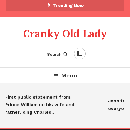
Skip To Content
Trending Now
Cranky Old Lady
Search
Menu
First public statement from
Jennifer Ani
Prince William on his wife and
everyone…
father, King Charles…