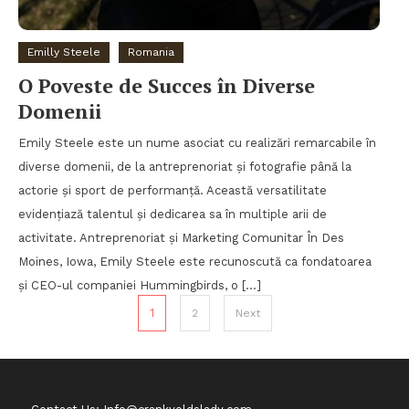
Emilly Steele
Romania
O Poveste de Succes în Diverse
Domenii
Emily Steele este un nume asociat cu realizări remarcabile în
diverse domenii, de la antreprenoriat și fotografie până la
actorie și sport de performanță. Această versatilitate
evidențiază talentul și dedicarea sa în multiple arii de
activitate. Antreprenoriat și Marketing Comunitar În Des
Moines, Iowa, Emily Steele este recunoscută ca fondatoarea
și CEO-ul companiei Hummingbirds, o […]
Posts pagination
1
2
Next