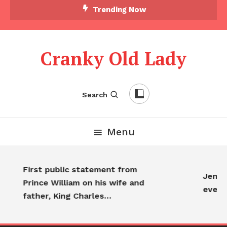
Skip To Content
Trending Now
Cranky Old Lady
Search
Menu
First public statement from
Jennif
Prince William on his wife and
every
father, King Charles…