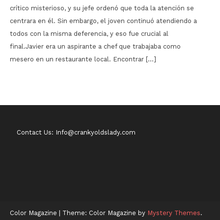
crítico misterioso, y su jefe ordenó que toda la atención se
centrara en él. Sin embargo, el joven continuó atendiendo a
todos con la misma deferencia, y eso fue crucial al
final.Javier era un aspirante a chef que trabajaba como
mesero en un restaurante local. Encontrar […]
Contact Us: Info@crankyoldslady.com
Color Magazine
|
Theme: Color Magazine by
Mystery Themes
.