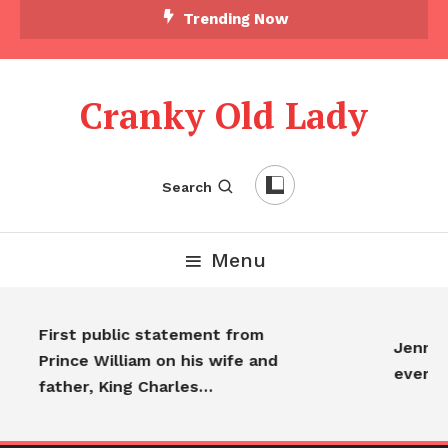
Skip To Content
Trending Now
Cranky Old Lady
Search
Menu
First public statement from
Jennife
Prince William on his wife and
every
father, King Charles…