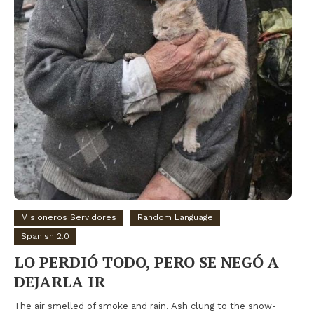
Misioneros Servidores
Random Language
Spanish 2.0
LO PERDIÓ TODO, PERO SE NEGÓ A
DEJARLA IR
The air smelled of smoke and rain. Ash clung to the snow-