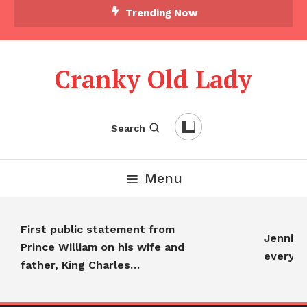
Skip To Content
Trending Now
Cranky Old Lady
Search
Menu
First public statement from
Jennifer A
Prince William on his wife and
everyone
father, King Charles…