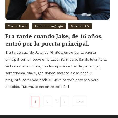
Dai La Rosa
Random Language
Spanish 2.0
Era tarde cuando Jake, de 16 años,
entró por la puerta principal.
Era tarde cuando Jake, de 16 años, entró por la puerta
principal con un bebé en brazos. Su madre, Sarah, levantó la
vista desde la cocina, con los ojos abiertos de par en par,
sorprendida. “Jake, ¿de dónde sacaste a ese bebé?”,
preguntó, corriendo hacia él. Jake parecía nervioso pero
decidido. “Mamá, lo encontré solo […]
Posts pagination
…
1
2
5
Next