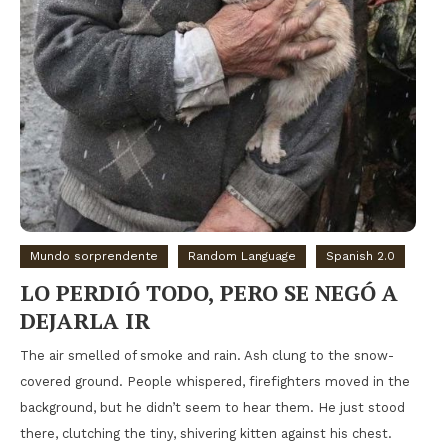
Mundo sorprendente
Random Language
Spanish 2.0
LO PERDIÓ TODO, PERO SE NEGÓ A
DEJARLA IR
The air smelled of smoke and rain. Ash clung to the snow-
covered ground. People whispered, firefighters moved in the
background, but he didn’t seem to hear them. He just stood
there, clutching the tiny, shivering kitten against his chest.