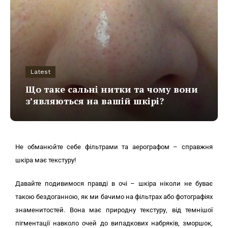
Latest
Що таке сальні нитки та чому вони
з’являються на вашій шкірі?
Не обманюйте себе фільтрами та аерографом – справжня
шкіра має текстуру!
Давайте подивимося правді в очі – шкіра ніколи не буває
такою бездоганною, як ми бачимо на фільтрах або фотографіях
знаменитостей. Вона має природну текстуру, від темнішої
пігментації навколо очей до випадкових набряків, зморшок,