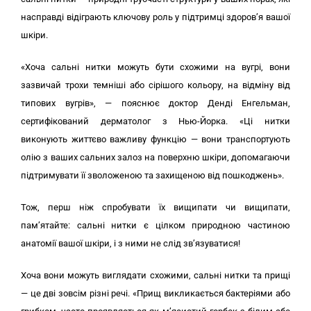
насправді відіграють ключову роль у підтримці здоров’я вашої
шкіри.
«Хоча сальні нитки можуть бути схожими на вугрі, вони
зазвичай трохи темніші або сірішого кольору, на відміну від
типових вугрів», — пояснює доктор Денді Енгельман,
сертифікований дерматолог з Нью-Йорка. «Ці нитки
виконують життєво важливу функцію — вони транспортують
олію з ваших сальних залоз на поверхню шкіри, допомагаючи
підтримувати її зволоженою та захищеною від пошкоджень».
Тож, перш ніж спробувати їх вищипати чи вищипати,
пам’ятайте: сальні нитки є цілком природною частиною
анатомії вашої шкіри, і з ними не слід зв’язуватися!
Хоча вони можуть виглядати схожими, сальні нитки та прищі
— це дві зовсім різні речі. «Прищ викликається бактеріями або