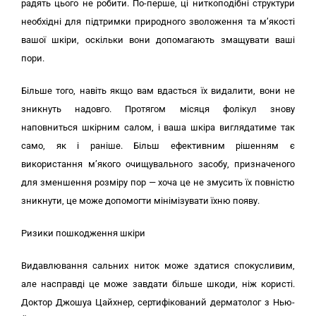
радять цього не робити. По-перше, ці ниткоподібні структури
необхідні для підтримки природного зволоження та м’якості
вашої шкіри, оскільки вони допомагають змащувати ваші
пори.
Більше того, навіть якщо вам вдасться їх видалити, вони не
зникнуть надовго. Протягом місяця фолікул знову
наповниться шкірним салом, і ваша шкіра виглядатиме так
само, як і раніше. Більш ефективним рішенням є
використання м’якого очищувального засобу, призначеного
для зменшення розміру пор — хоча це не змусить їх повністю
зникнути, це може допомогти мінімізувати їхню появу.
Ризики пошкодження шкіри
Видавлювання сальних ниток може здатися спокусливим,
але насправді це може завдати більше шкоди, ніж користі.
Доктор Джошуа Цайхнер, сертифікований дерматолог з Нью-