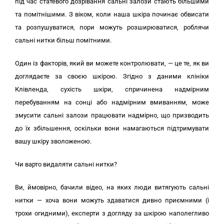
під час статевого дозрівання сальні залози стають більшими
та помітнішими. З віком, коли наша шкіра починає обвисати
та розпушуватися, пори можуть розширюватися, роблячи
сальні нитки більш помітними.
Один із факторів, який ви можете контролювати, — це те, як ви
доглядаєте за своєю шкірою. Згідно з даними клініки
Клівленда, сухість шкіри, спричинена надмірним
перебуванням на сонці або надмірним вмиванням, може
змусити сальні залози працювати надмірно, що призводить
до їх збільшення, оскільки вони намагаються підтримувати
вашу шкіру зволоженою.
Чи варто видаляти сальні нитки?
Ви, ймовірно, бачили відео, на яких люди витягують сальні
нитки — хоча вони можуть здаватися дивно приємними (і
трохи огидними), експерти з догляду за шкірою наполегливо