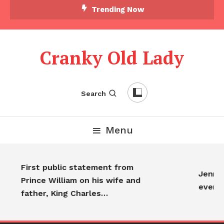
Trending Now
Cranky Old Lady
Search
Menu
First public statement from
Jennife
Prince William on his wife and
every
father, King Charles…