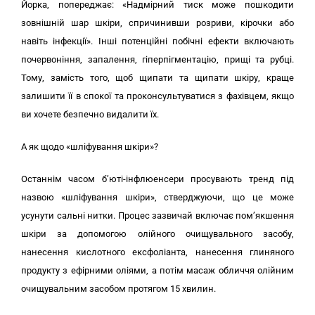
Йорка, попереджає: «Надмірний тиск може пошкодити
зовнішній шар шкіри, спричинивши розриви, кірочки або
навіть інфекції». Інші потенційні побічні ефекти включають
почервоніння, запалення, гіперпігментацію, прищі та рубці.
Тому, замість того, щоб щипати та щипати шкіру, краще
залишити її в спокої та проконсультуватися з фахівцем, якщо
ви хочете безпечно видалити їх.
А як щодо «шліфування шкіри»?
Останнім часом б’юті-інфлюенсери просувають тренд під
назвою «шліфування шкіри», стверджуючи, що це може
усунути сальні нитки. Процес зазвичай включає пом’якшення
шкіри за допомогою олійного очищувального засобу,
нанесення кислотного ексфоліанта, нанесення глиняного
продукту з ефірними оліями, а потім масаж обличчя олійним
очищувальним засобом протягом 15 хвилин.