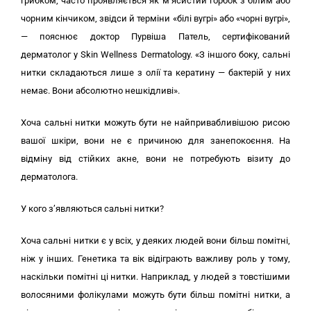
грибком, часто проявляється як м’ясистий горбок з білим або
чорним кінчиком, звідси й терміни «білі вугрі» або «чорні вугрі»,
— пояснює доктор Пурвіша Патель, сертифікований
дерматолог у Skin Wellness Dermatology. «З іншого боку, сальні
нитки складаються лише з олії та кератину — бактерій у них
немає. Вони абсолютно нешкідливі».
Хоча сальні нитки можуть бути не найпривабливішою рисою
вашої шкіри, вони не є причиною для занепокоєння. На
відміну від стійких акне, вони не потребують візиту до
дерматолога.
У кого з’являються сальні нитки?
Хоча сальні нитки є у всіх, у деяких людей вони більш помітні,
ніж у інших. Генетика та вік відіграють важливу роль у тому,
наскільки помітні ці нитки. Наприклад, у людей з товстішими
волосяними фолікулами можуть бути більш помітні нитки, а