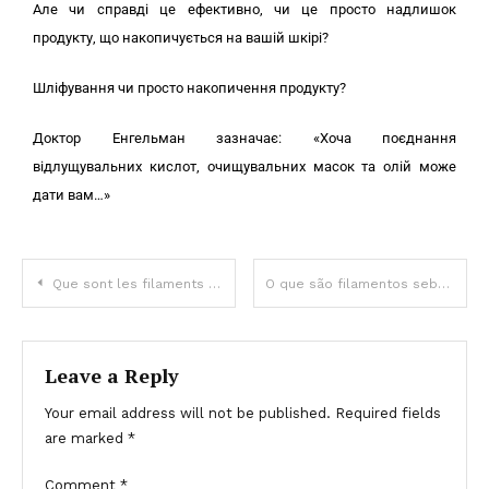
Але чи справді це ефективно, чи це просто надлишок
продукту, що накопичується на вашій шкірі?
Шліфування чи просто накопичення продукту?
Доктор Енгельман зазначає: «Хоча поєднання
відлущувальних кислот, очищувальних масок та олій може
дати вам…»
Que sont les filaments sébacés et pourquoi apparaissent-ils sur votre peau ?
O que são filamentos sebáceos e por que eles aparecem na sua pele?
Leave a Reply
Your email address will not be published.
Required fields
are marked
*
Comment
*