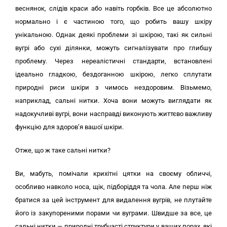
веснянок, слідів краси або навіть горбків. Все це абсолютно
нормально і є частиною того, що робить вашу шкіру
унікальною. Однак деякі проблеми зі шкірою, такі як сильні
вугрі або сухі ділянки, можуть сигналізувати про глибшу
проблему. Через нереалістичні стандарти, встановлені
ідеально гладкою, бездоганною шкірою, легко сплутати
природні риси шкіри з чимось нездоровим. Візьмемо,
наприклад, сальні нитки. Хоча вони можуть виглядати як
надокучливі вугрі, вони насправді виконують життєво важливу
функцію для здоров’я вашої шкіри.
Отже, що ж таке сальні нитки?
Ви, мабуть, помічали крихітні цятки на своєму обличчі,
особливо навколо носа, щік, підборіддя та чола. Але перш ніж
братися за цей інструмент для видалення вугрів, не плутайте
його із закупореними порами чи вуграми. Швидше за все, це
сальні нитки — природні трубчасті структури у ваших порах, які