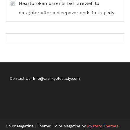
Heartbroken parents bid farewell to
daughter after a sleepover ends in tragedy
Contact Us: Info@crankyoldslady.com
Color Magazine
|
Theme: Color Magazine by
Mystery Themes
.