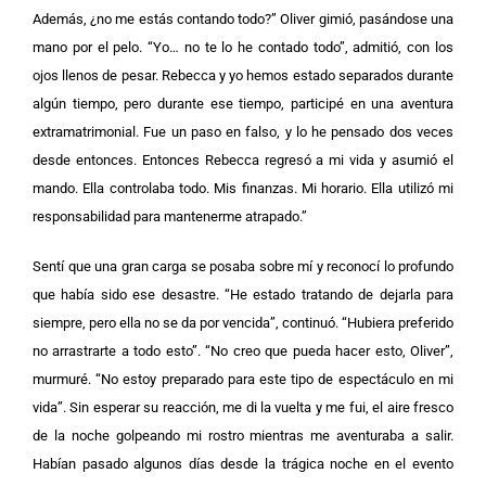
Además, ¿no me estás contando todo?” Oliver gimió, pasándose una
mano por el pelo. “Yo… no te lo he contado todo”, admitió, con los
ojos llenos de pesar. Rebecca y yo hemos estado separados durante
algún tiempo, pero durante ese tiempo, participé en una aventura
extramatrimonial. Fue un paso en falso, y lo he pensado dos veces
desde entonces. Entonces Rebecca regresó a mi vida y asumió el
mando. Ella controlaba todo. Mis finanzas. Mi horario. Ella utilizó mi
responsabilidad para mantenerme atrapado.”
Sentí que una gran carga se posaba sobre mí y reconocí lo profundo
que había sido ese desastre. “He estado tratando de dejarla para
siempre, pero ella no se da por vencida”, continuó. “Hubiera preferido
no arrastrarte a todo esto”. “No creo que pueda hacer esto, Oliver”,
murmuré. “No estoy preparado para este tipo de espectáculo en mi
vida”. Sin esperar su reacción, me di la vuelta y me fui, el aire fresco
de la noche golpeando mi rostro mientras me aventuraba a salir.
Habían pasado algunos días desde la trágica noche en el evento