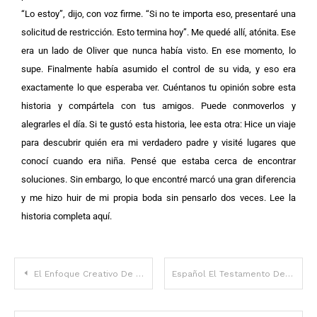
“Lo estoy”, dijo, con voz firme. “Si no te importa eso, presentaré una
solicitud de restricción. Esto termina hoy”. Me quedé allí, atónita. Ese
era un lado de Oliver que nunca había visto. En ese momento, lo
supe. Finalmente había asumido el control de su vida, y eso era
exactamente lo que esperaba ver. Cuéntanos tu opinión sobre esta
historia y compártela con tus amigos. Puede conmoverlos y
alegrarles el día.
Si te gustó esta historia, lee esta otra: Hice un viaje
para descubrir quién era mi verdadero padre y visité lugares que
conocí cuando era niña. Pensé que estaba cerca de encontrar
soluciones. Sin embargo, lo que encontré marcó una gran diferencia
y me hizo huir de mi propia boda sin pensarlo dos veces. Lee la
historia completa aquí.
El Enfoque Creativo De Una Madre Para Enseñarle Una Valiosa Lección A Su Hijo Adolescente
Español El Testamento De La Abuela No Me Dejó Nada Hasta Que Descubrí Su Plan Secreto — Historia Del Día