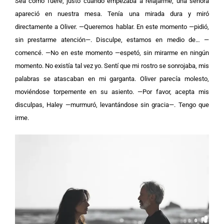
Sea como fuere, justo cuando empezaba a relajarme, una señora
apareció en nuestra mesa. Tenía una mirada dura y miró
directamente a Oliver.
—Queremos hablar. En este momento —pidió,
sin prestarme atención—. Disculpe, estamos en medio de… —
comencé. —No en este momento —espetó, sin mirarme en ningún
momento. No existía tal vez yo. Sentí que mi rostro se sonrojaba, mis
palabras se atascaban en mi garganta. Oliver parecía molesto,
moviéndose torpemente en su asiento. —Por favor, acepta mis
disculpas, Haley —murmuró, levantándose sin gracia—. Tengo que
irme.