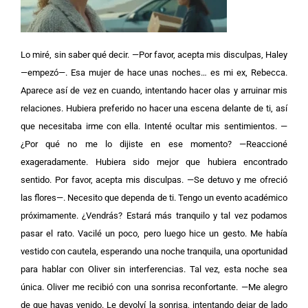
Lo miré, sin saber qué decir. —Por favor, acepta mis disculpas, Haley
—empezó—. Esa mujer de hace unas noches… es mi ex, Rebecca.
Aparece así de vez en cuando, intentando hacer olas y arruinar mis
relaciones. Hubiera preferido no hacer una escena delante de ti, así
que necesitaba irme con ella.
Intenté ocultar mis sentimientos. —
¿Por qué no me lo dijiste en ese momento? —Reaccioné
exageradamente. Hubiera sido mejor que hubiera encontrado
sentido. Por favor, acepta mis disculpas. —Se detuvo y me ofreció
las flores—. Necesito que dependa de ti. Tengo un evento académico
próximamente. ¿Vendrás? Estará más tranquilo y tal vez podamos
pasar el rato. Vacilé un poco, pero luego hice un gesto.
Me había
vestido con cautela, esperando una noche tranquila, una oportunidad
para hablar con Oliver sin interferencias. Tal vez, esta noche sea
única. Oliver me recibió con una sonrisa reconfortante. —Me alegro
de que hayas venido. Le devolví la sonrisa, intentando dejar de lado