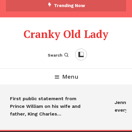
Trending Now
Cranky Old Lady
Search
Menu
First public statement from
Jennife
Prince William on his wife and
everyo
father, King Charles…