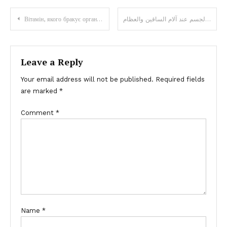
Вітамін, якого бракує організму, коли болять ноги та кістки
الفيتامين الذي يفتقر إليه الجسم عند آلام الساقين والعظام
Leave a Reply
Your email address will not be published.
Required fields
are marked
*
Comment
*
Name
*