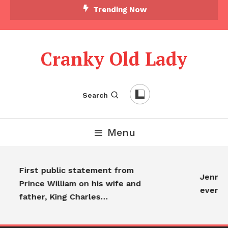
Trending Now
Cranky Old Lady
Search
Menu
First public statement from
Jennifer
Prince William on his wife and
everyo
father, King Charles…