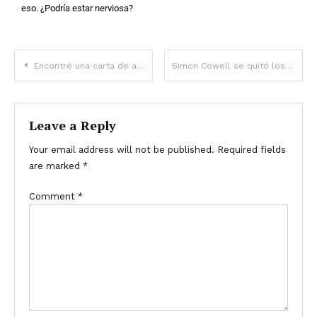
eso. ¿Podría estar nerviosa?
Encontré una carta de amor de mi marido que acabó con nuestro matrimonio
Simon Cowell se quitó los rellenos faciales después de que su hijo tuviera un ataque de histeria: fotos de antes y después
Leave a Reply
Your email address will not be published.
Required fields
are marked
*
Comment
*