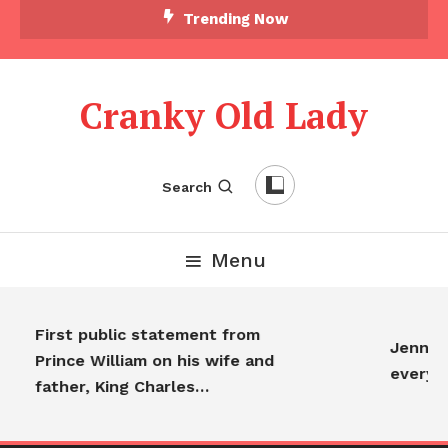
Trending Now
Cranky Old Lady
Search
Menu
First public statement from
Jennifer
Prince William on his wife and
everyo
father, King Charles…