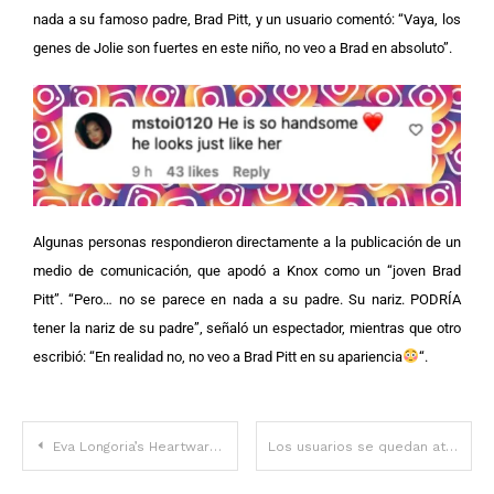
nada a su famoso padre, Brad Pitt, y un usuario comentó: “Vaya, los
genes de Jolie son fuertes en este niño, no veo a Brad en absoluto”.
Algunas personas respondieron directamente a la publicación de un
medio de comunicación, que apodó a Knox como un “joven Brad
Pitt”. “Pero… no se parece en nada a su padre. Su nariz. PODRÍA
tener la nariz de su padre”, señaló un espectador, mientras que otro
escribió: “En realidad no, no veo a Brad Pitt en su apariencia
“.
Eva Longoria’s Heartwarming Role as Mom to 1 and Stepmom to 3: See Photos of Her Beautiful Family
Los usuarios se quedan atónitos con el aspecto que tiene este rompecorazones de los 90 a sus 65 años y con el pelo ralo: su transformación en fotos