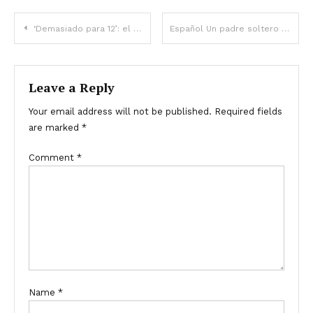
‘Demasiado para 12’: el vestido rosa sin tirantes de Blue Ivy en el estreno de ‘Wicked’ genera reacciones encontradas – Foto
Español Un padre soltero adopta a un niño con síndrome de Down que nadie quería y años después se entera de la herencia de 1,2 millones de dólares del niño – Historia del día
Leave a Reply
Your email address will not be published.
Required fields
are marked
*
Comment
*
Name
*