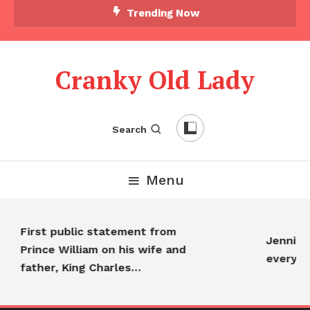
Trending Now
Cranky Old Lady
Search
Menu
First public statement from
Jennifer 
Prince William on his wife and
everyon
father, King Charles…