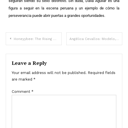
seguirán siendo su sello distintivo. Sin duda, Dalia Aguilar es una
figura a seguir en la escena peruana y un ejemplo de cómo la
perseverancia puede abrir puertas a grandes oportunidades.
Honeyybee: The Rising Social Media Sensation
Angélica Cevallos: Modelo, Influencer y Figura Destacada en Redes Sociales
Leave a Reply
Your email address will not be published.
Required fields
are marked
*
Comment
*