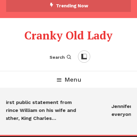
Trending Now
Cranky Old Lady
Search
Menu
irst public statement from
Jennifer Anis
ince William on his wife and
everyone…
ather, King Charles…