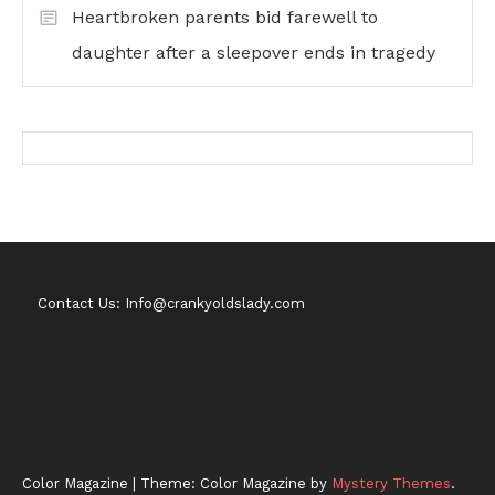
Heartbroken parents bid farewell to
daughter after a sleepover ends in tragedy
Contact Us: Info@crankyoldslady.com
Color Magazine
|
Theme: Color Magazine by
Mystery Themes
.