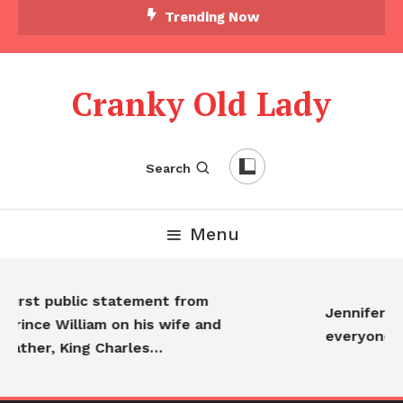
Trending Now
Cranky Old Lady
Search
Menu
irst public statement from
Jennifer Ani
rince William on his wife and
everyone…
ather, King Charles…