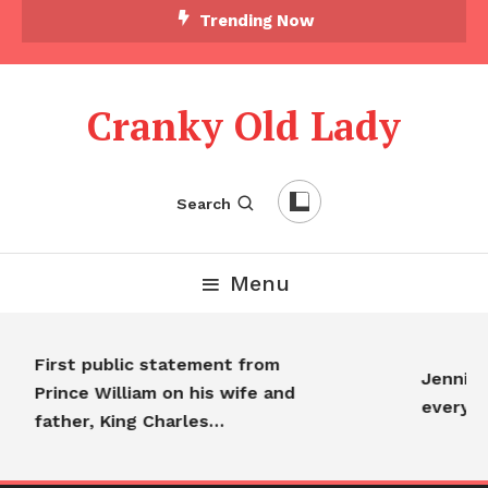
Trending Now
Cranky Old Lady
Search
Menu
First public statement from
Jennifer
Prince William on his wife and
everyon
father, King Charles…