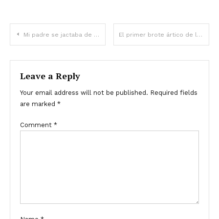
Mi padre se jactaba de haber pagado mi universidad cuando no daba ni un centavo, así que le di una dosis de realidad
El primer brote ártico de la temporada afectará a EE. UU. el Día de Acción de Gracias – Detalles
Leave a Reply
Your email address will not be published.
Required fields
are marked
*
Comment
*