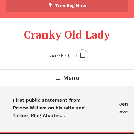
Trending Now
Cranky Old Lady
Search
Menu
First public statement from
Jennife
Prince William on his wife and
everyo
father, King Charles…