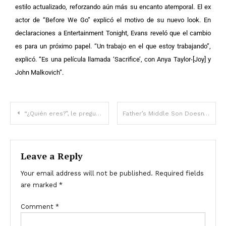
estilo actualizado, reforzando aún más su encanto atemporal.
El ex
actor de “Before We Go” explicó el motivo de su nuevo look. En
declaraciones a Entertainment Tonight, Evans reveló que el cambio
es para un próximo papel. “Un trabajo en el que estoy trabajando”,
explicó. “Es una película llamada ‘Sacrifice’, con Anya Taylor-[Joy] y
John Malkovich”.
“¿Quién eres?”, le pregunté a un extraño en mi cama y me dijo: “Tu esposo” — Historia del día
Father’s Middle Son Doesn’t Look Enough Like Him So He Conducts a DNA Test on the Boy
Leave a Reply
Your email address will not be published.
Required fields
are marked
*
Comment
*