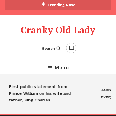
Trending Now
Cranky Old Lady
Search
Menu
First public statement from
Jennifer
Prince William on his wife and
everyon
father, King Charles…