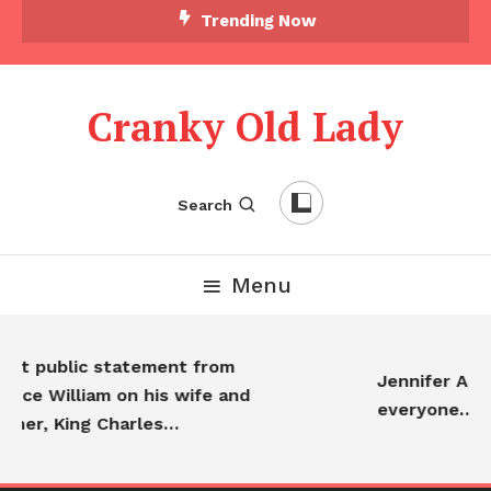
Trending Now
Cranky Old Lady
Search
Menu
rst public statement from
Jennifer Anist
ince William on his wife and
everyone…
ther, King Charles…