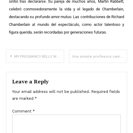
sintió tras declararse. Su pareja de muchos años, Martin Rabbett,
celebró conmovedoramente la vida y el legado de Chamberlain,
destacando su profundo amor mutuo. Las contribuciones de Richard
Chamberlain al mundo del espectáculo, como actor talentoso y
figura querida, serán recordadas por generaciones futuras.
MY PREGNANCY BELLY WAS HUGE—AND PEOPLE STARTED ASKING IF I WAS LYING ABOUT THE DUE DATE
Una simple profesora cambió su vida: ¡Una modelo de gran busto mostró cómo era antes de la cirugía plástica!
Leave a Reply
Your email address will not be published.
Required fields
are marked
*
Comment
*