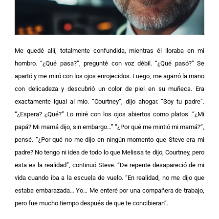
Me quedé allí, totalmente confundida, mientras él lloraba en mi
hombro. “¿Qué pasa?”, pregunté con voz débil. “¿Qué pasó?” Se
apartó y me miró con los ojos enrojecidos. Luego, me agarró la mano
con delicadeza y descubrió un color de piel en su muñeca. Era
exactamente igual al mío. “Courtney”, dijo ahogar. “Soy tu padre”.
“¿Espera? ¿Qué?” Lo miré con los ojos abiertos como platos. “¿Mi
papá? Mi mamá dijo, sin embargo…” “¿Por qué me mintió mi mamá?”,
pensé. “¿Por qué no me dijo en ningún momento que Steve era mi
padre? No tengo ni idea de todo lo que Melissa te dijo, Courtney, pero
esta es la realidad”, continuó Steve. “De repente desapareció de mi
vida cuando iba a la escuela de vuelo. “En realidad, no me dijo que
estaba embarazada… Yo… Me enteré por una compañera de trabajo,
pero fue mucho tiempo después de que te concibieran”.