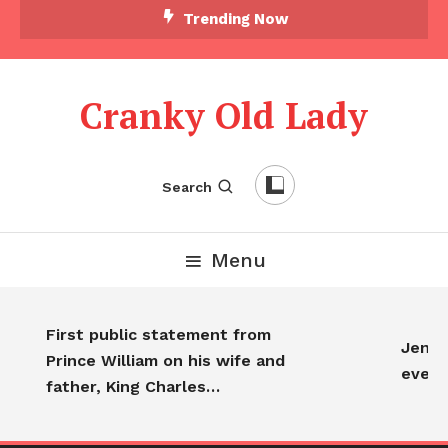
Trending Now
Cranky Old Lady
Search
Menu
First public statement from
Jennife
Prince William on his wife and
everyo
father, King Charles…