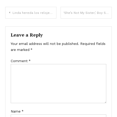
Linda hereda los relojes antiguos de su abuela, y su codicioso hermano consigue una casa. Resulta que ella recibió casi $200,000 – Historia del día
‘She’s Not My Sister,’ Boy Says of Newborn Sibling, Parents Take DNA Test Confirming It – Story of the Day
Leave a Reply
Your email address will not be published.
Required fields
are marked
*
Comment
*
Name
*