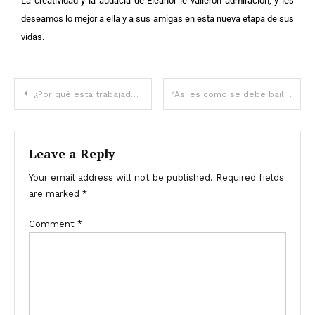
La creatividad y la audacia de Eleanor le valieron admiración, y les
deseamos lo mejor a ella y a sus amigas en esta nueva etapa de sus
vidas.
¿Por qué esta trabajadora quiere deshacerse de su camisa?
“Así es como se debe bailar”: ¡La lujosa pareja bailó tanto que el público se quedó sin aliento!
Leave a Reply
Your email address will not be published.
Required fields
are marked
*
Comment
*