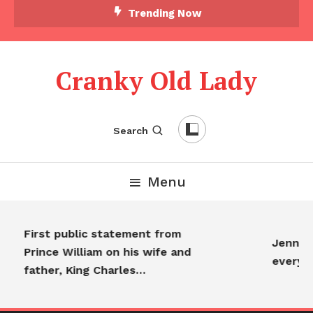
Trending Now
Cranky Old Lady
Search
Menu
First public statement from
Jennifer
Prince William on his wife and
everyon
father, King Charles…