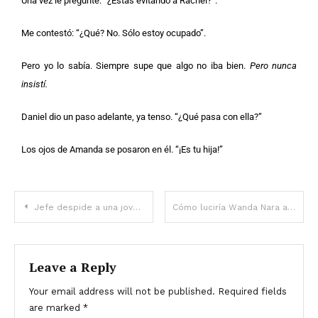
Una vez le pregunté: “¿Estás evitando a Rachel?”.
Me contestó: “¿Qué? No. Sólo estoy ocupado”.
Pero yo lo sabía. Siempre supe que algo no iba bien.
Pero nunca
insistí.
Daniel dio un paso adelante, ya tenso. “¿Qué pasa con ella?”
Los ojos de Amanda se posaron en él. “¡Es tu hija!”
Jefe despide a una joven lavaplatos por sospechas de que roba: se disculpa entre lágrimas tras abrir su bolso – Historia del día
Cómo luciría Wanda Nara a los 38 sin cirugías — La IA revela 5 fotos
Leave a Reply
Your email address will not be published.
Required fields
are marked
*