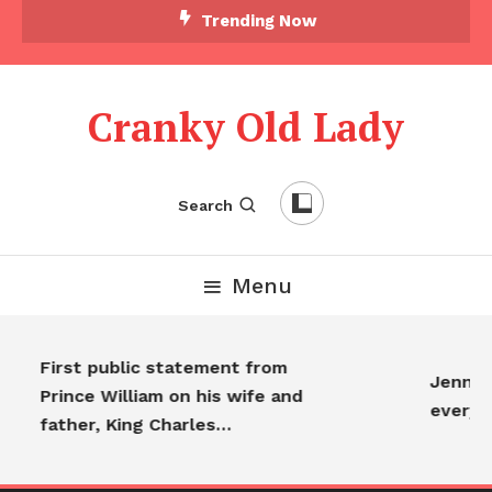
Trending Now
Cranky Old Lady
Search
Menu
First public statement from
Jennifer
Prince William on his wife and
everyo
father, King Charles…