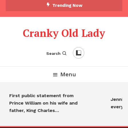
Trending Now
Cranky Old Lady
Search
Menu
First public statement from
Jennifer 
Prince William on his wife and
everyon
father, King Charles…