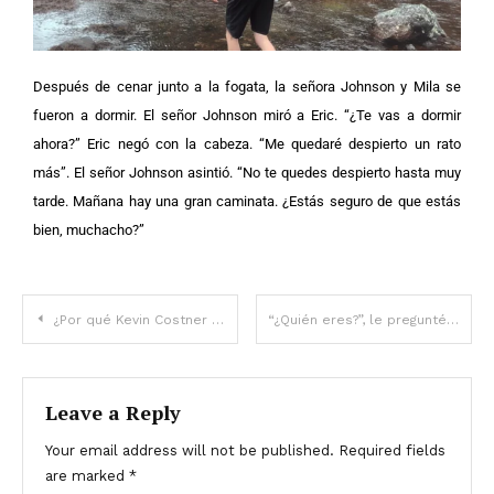
Después de cenar junto a la fogata, la señora Johnson y Mila se
fueron a dormir. El señor Johnson miró a Eric. “¿Te vas a dormir
ahora?”
Eric negó con la cabeza. “Me quedaré despierto un rato
más”.
El señor Johnson asintió. “No te quedes despierto hasta muy
tarde. Mañana hay una gran caminata. ¿Estás seguro de que estás
bien, muchacho?”
¿Por qué Kevin Costner decidió dejar ‘Yellowstone’ después de 5 temporadas como su personaje principal?
“¿Quién eres?”, le pregunté a un extraño en mi cama y me dijo: “Tu esposo” — Historia del día
Leave a Reply
Your email address will not be published.
Required fields
are marked
*