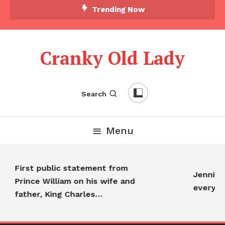
Trending Now
Cranky Old Lady
Search
Menu
First public statement from
Jennifer 
Prince William on his wife and
everyon
father, King Charles…