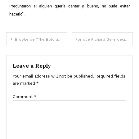
Preguntaron si alguien quería cantar y, bueno, no pude evitar
hacerlo”.
Brooke de “The Bold and the Beautiful” “finalmente” encontró el amor a los 51 años con un hombre más joven – Ella defendió su enorme diferencia de edad
Por qué Richard Gere decidió abandonar los Estados Unidos y mudarse a España
Leave a Reply
Your email address will not be published.
Required fields
are marked
*
Comment
*