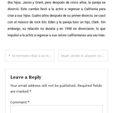
dos hijos, Jason y Grant, pero después de cinco años, la pareja se
divorció. Este cambio llevó a la actriz a regresar a California para
criar a sus hijos. Cuatro años después de su primer divorcio, se casó
con el músico de rock Eric Eden y la pareja tuvo un hijo, Clark. Sin
embargo, su relación no duraría y en 1998 se divorciaron, lo que
impulsó a la actriz a regresar a sus raíces californianas una vez más.
Mi hermano dejó a su hijo recién nacido en mi jardín hace 27 años. Hace dos días, regresó y me echó la culpa
Mujer divide el alquiler con su novio durante años, luego descubre algunos documentos – Historia del día
Leave a Reply
Your email address will not be published.
Required fields
are marked
*
Comment
*