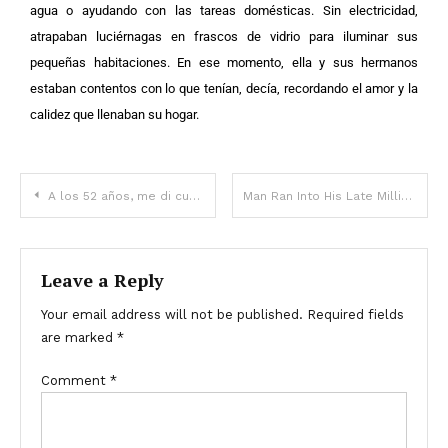
agua o ayudando con las tareas domésticas. Sin electricidad,
atrapaban luciérnagas en frascos de vidrio para iluminar sus
pequeñas habitaciones. En ese momento, ella y sus hermanos
estaban contentos con lo que tenían, decía, recordando el amor y la
calidez que llenaban su hogar.
A los 52 años, me di cuenta de que mi vida se había convertido en un desastre por culpa de mi familia — Historia del día
Man Ran Into His Late Millionaire Father’s Burning Mansion—Rescuers Feared the Worst, but 8 Hours Later, He Emerged
Leave a Reply
Your email address will not be published.
Required fields
are marked
*
Comment
*