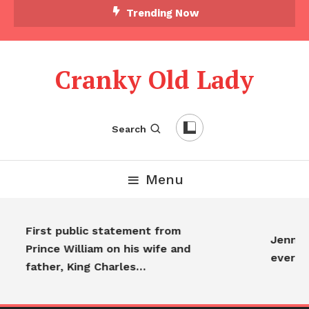
Trending Now
Cranky Old Lady
Search
Menu
First public statement from
Jennifer
Prince William on his wife and
everyo
father, King Charles…