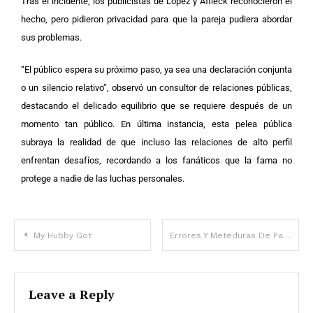
Tras el incidente, los publicistas de López y Affleck reconocieron el
hecho, pero pidieron privacidad para que la pareja pudiera abordar
sus problemas.
“El público espera su próximo paso, ya sea una declaración conjunta
o un silencio relativo”, observó un consultor de relaciones públicas,
destacando el delicado equilibrio que se requiere después de un
momento tan público.
En última instancia, esta pelea pública
subraya la realidad de que incluso las relaciones de alto perfil
enfrentan desafíos, recordando a los fanáticos que la fama no
protege a nadie de las luchas personales.
My Hubby Got
Errores Y Meteduras De Pata Poco Conocidos En ‘leave It To Beaver’
Leave a Reply