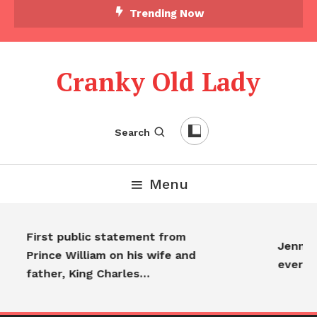
Trending Now
Cranky Old Lady
Search
Menu
First public statement from
Jennife
Prince William on his wife and
everyo
father, King Charles…