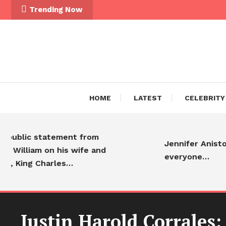
Trending Now
HOME
LATEST
CELEBRITY
ic statement from
Jennifer Aniston is ad
iam on his wife and
everyone…
ng Charles…
Justin Harold Corrales