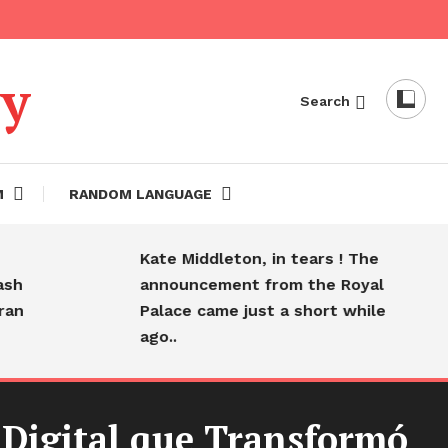
dy
Search
M
RANDOM LANGUAGE
Kate Middleton, in tears ! The
H
announcement from the Royal
f
Palace came just a short while
s
ago..
 Digital que Transformó