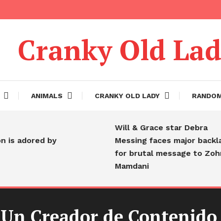
Cranky Old La
ANIMALS
CRANKY OLD LADY
RANDO
Will & Grace star Debra
ored by
Messing faces major backlash
for brutal message to Zohran
Mamdani
: Un Creador de Contenido