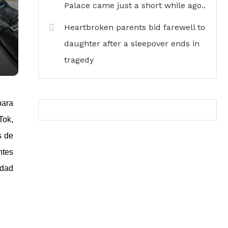
Palace came just a short while ago..
Heartbroken parents bid farewell to
daughter after a sleepover ends in
tragedy
para
Tok,
s de
ntes
idad