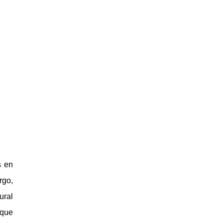
s en
rgo,
ural
 que