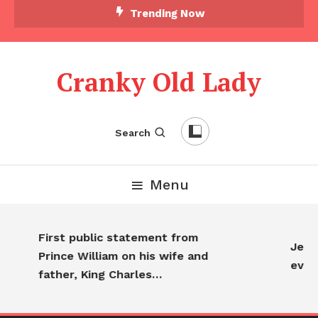
Skip
Trending Now
To
Content
Cranky Old Lady
Search
Menu
First public statement from
Jennif
Prince William on his wife and
every
father, King Charles…