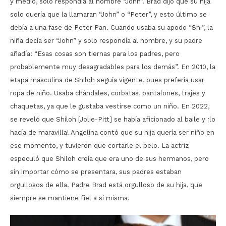
y medio, solo respondía al nombre “John”. Brad dijo que su hija
solo quería que la llamaran “John” o “Peter”, y esto último se
debía a una fase de Peter Pan. Cuando usaba su apodo “Shi”, la
niña decía ser “John” y solo respondía al nombre, y su padre
añadía: “Esas cosas son tiernas para los padres, pero
probablemente muy desagradables para los demás”. En 2010, la
etapa masculina de Shiloh seguía vigente, pues prefería usar
ropa de niño. Usaba chándales, corbatas, pantalones, trajes y
chaquetas, ya que le gustaba vestirse como un niño. En 2022,
se reveló que Shiloh [Jolie-Pitt] se había aficionado al baile y ¡lo
hacía de maravilla! Angelina contó que su hija quería ser niño en
ese momento, y tuvieron que cortarle el pelo. La actriz
especuló que Shiloh creía que era uno de sus hermanos, pero
sin importar cómo se presentara, sus padres estaban
orgullosos de ella. Padre Brad está orgulloso de su hija, que
siempre se mantiene fiel a sí misma.