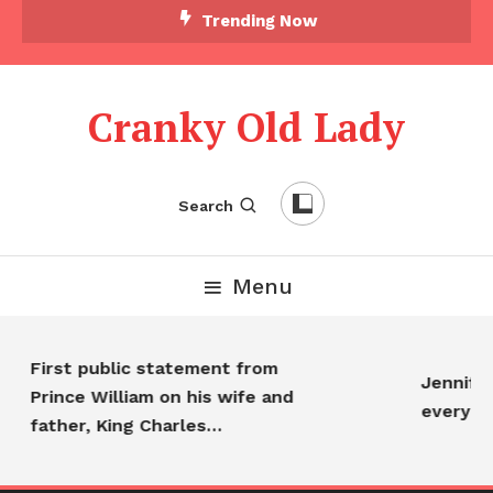
Trending Now
Cranky Old Lady
Search
Menu
First public statement from
Jennifer A
Prince William on his wife and
everyone
father, King Charles…