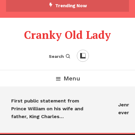
Trending Now
Cranky Old Lady
Search
Menu
First public statement from
Jennife
Prince William on his wife and
everyo
father, King Charles…