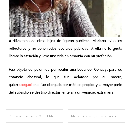
A diferencia de otros hijos de figuras públicas, Mariana evita los
reflectores y no tiene redes sociales públicas. A ella no le gusta
llamar la atención y lleva una vida en armonía con su profesión.
Fue objeto de polémica por recibir una beca del Conacyt para su
estancia doctoral, lo que fue aclarado por su madre,
quien
aseguró
que fue otorgada por méritos propios y la mayor parte
del subsidio se destinó directamente a la universidad extranjera.
Two Brothers Send Mom on Vacation of Her Dreams, She Doesn’t Recognize Her Home when She Returns – Story of the Day
Me sentaron junto a la ex de mi esposo en un vuelo – Para cuando aterrizamos, mi matrimonio había terminado