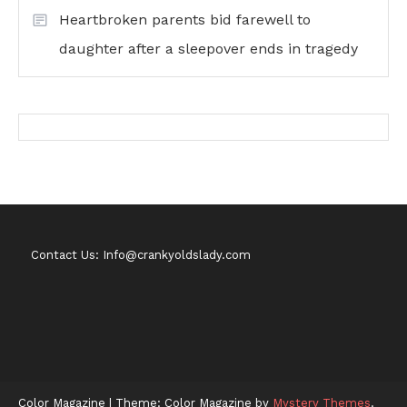
Heartbroken parents bid farewell to
daughter after a sleepover ends in tragedy
Contact Us: Info@crankyoldslady.com
Color Magazine
|
Theme: Color Magazine by
Mystery Themes
.