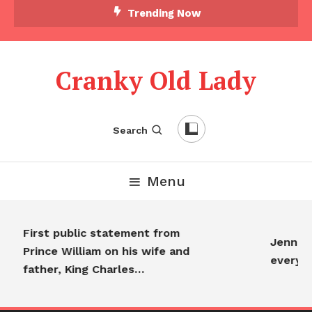
Trending Now
Cranky Old Lady
Search
Menu
First public statement from
Jennifer
Prince William on his wife and
everyon
father, King Charles…