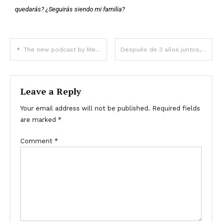
quedarás? ¿Seguirás siendo mi familia?
The new podcast by Meghan Markle has come under fire for allegedly copying up to 90% of Lady Meite’s content, resulting in broad criticism.
Después de 3 años juntos, yo esperaba un anillo, pero en su lugar me dio su secreto más oscuro — Historia del día
Leave a Reply
Your email address will not be published.
Required fields
are marked
*
Comment
*