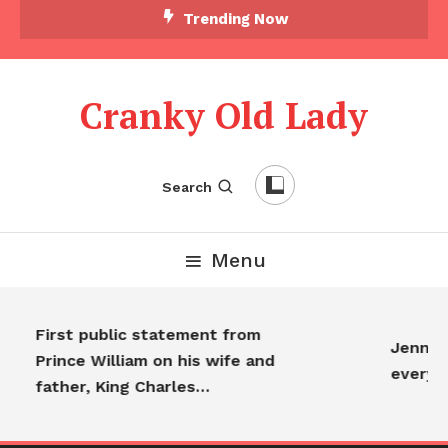
Trending Now
Cranky Old Lady
Search
Menu
First public statement from
Jennife
Prince William on his wife and
everyo
father, King Charles…