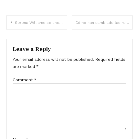
Serena Williams se une a Kendrick Lamar en el escenario del Super Bowl: ¡los fanáticos no pueden superarlo!
Cómo han cambiado las relaciones entre mejores amigas de los 90 y hoy
Leave a Reply
Your email address will not be published.
Required fields
are marked
*
Comment
*