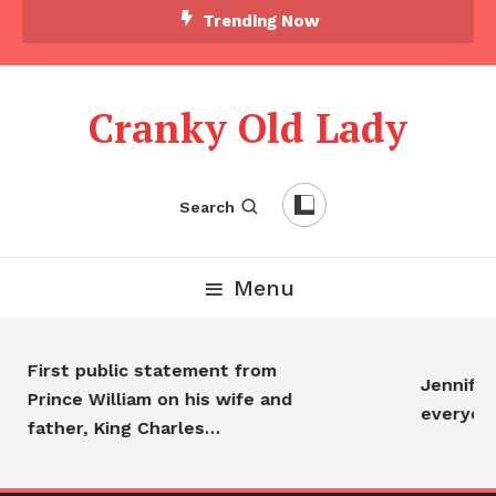
Trending Now
Cranky Old Lady
Search
Menu
First public statement from
Jennifer A
Prince William on his wife and
everyone
father, King Charles…