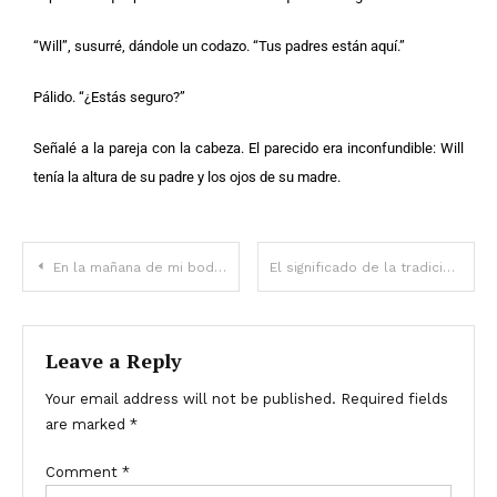
“Will”, susurré, dándole un codazo. “Tus padres están aquí.”
Pálido. “¿Estás seguro?”
Señalé a la pareja con la cabeza. El parecido era inconfundible: Will
tenía la altura de su padre y los ojos de su madre.
En la mañana de mi boda, encontré un bebé en mi puerta con una nota.
El significado de la tradición de las monedas en las lápidas
Leave a Reply
Your email address will not be published.
Required fields
are marked
*
Comment
*