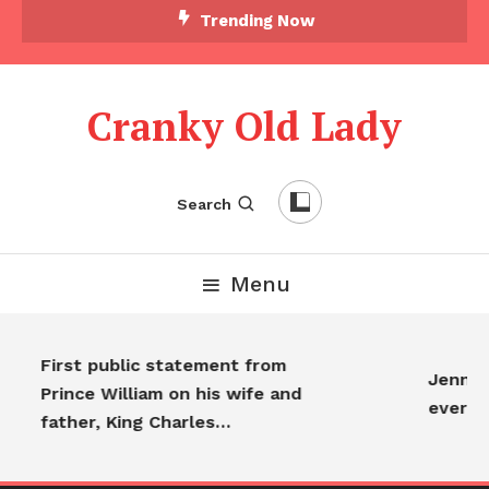
Trending Now
Cranky Old Lady
Search
Menu
First public statement from
Jennifer
Prince William on his wife and
everyo
father, King Charles…