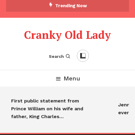
Trending Now
Cranky Old Lady
Search
Menu
First public statement from
Jennifer
Prince William on his wife and
everyo
father, King Charles…