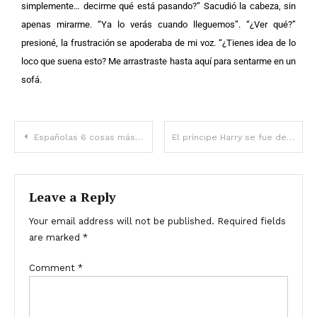
simplemente… decirme qué está pasando?”
Sacudió la cabeza, sin
apenas mirarme. “Ya lo verás cuando lleguemos”.
“¿Ver qué?”
presioné, la frustración se apoderaba de mi voz. “¿Tienes idea de lo
loco que suena esto? Me arrastraste hasta aquí para sentarme en un
sofá.
Españolas 6 cosas más candentes de las noticias de esta semana: la pérdida de peso de Adam Lambert, el diagnóstico de la reina Camilla, 2 muertes y más
El príncipe Harry se fue de viaje de 8 días sin su esposa Meghan Markle: esta es la razón
Leave a Reply
Your email address will not be published.
Required fields
are marked
*
Comment
*