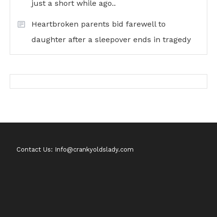
just a short while ago..
Heartbroken parents bid farewell to
daughter after a sleepover ends in tragedy
Contact Us: Info@crankyoldslady.com