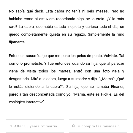
No sabía qué decir. Esta cabra no tenía ni seis meses. Pero no
hablaba como si estuviera recordando algo; se lo creía. ¿Y lo más
raro? La cabra, que había estado inquieta y curiosa todo el día, se
quedó completamente quieta en su regazo. Simplemente la miró
fijamente.
Entonces susurró algo que me puso los pelos de punta: Volviste. Tal
como lo prometiste. Y fue entonces cuando su hija, que al parecer
viene de visita todos los martes, entró con una foto vieja y
desgastada. Miró a la cabra, luego a su madre y dijo: “¿Mamá? ¿Qué
le estás diciendo a la cabra?”. Su hija, que se llamaba Eleanor,
parecía tan desconcertada como yo. “Mamá, este es Pickle. Es del
zoológico interactivo”.
After 35 years of marriage, my husband left me for another woman, and I finally realized that I had never thought of myself.
Él le compra las mismas rosas todas las semanas, aunque ella no recuerda por qué.