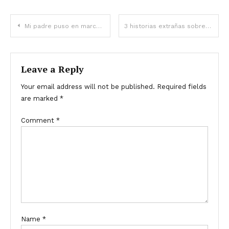
Mi padre puso en marcha un plan sucio mientras mi madre estaba en el hospital – Historia del día
3 historias extrañas sobre cómo la muerte de un ser querido reveló secretos terribles
Leave a Reply
Your email address will not be published.
Required fields
are marked
*
Comment
*
Name
*