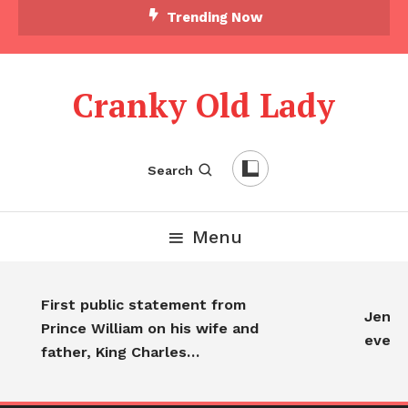
Trending Now
Cranky Old Lady
Search
Menu
First public statement from
Jennife
Prince William on his wife and
everyo
father, King Charles…