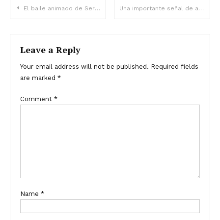
El baile animado de Serena Williams y la sincera defensa de su esposo
Una importante señal de alerta de cáncer que solo se puede detectar de noche
Leave a Reply
Your email address will not be published.
Required fields
are marked
*
Comment
*
Name
*