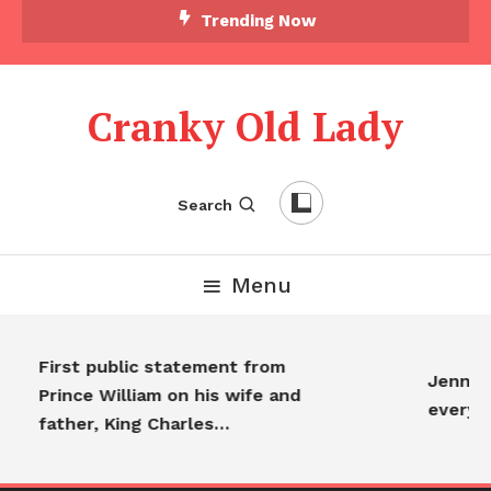
Trending Now
Cranky Old Lady
Search
Menu
First public statement from
Jennifer
Prince William on his wife and
everyo
father, King Charles…