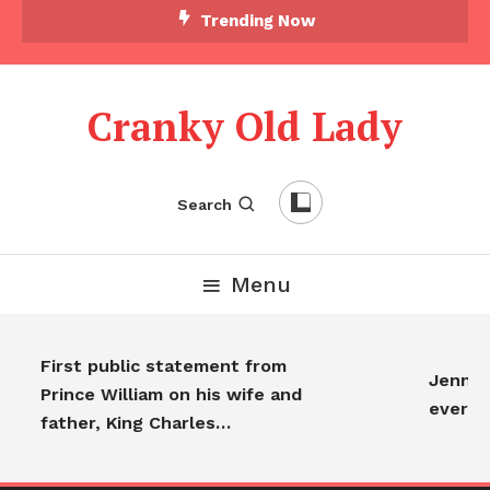
Trending Now
Cranky Old Lady
Search
Menu
First public statement from
Jennife
Prince William on his wife and
everyo
father, King Charles…