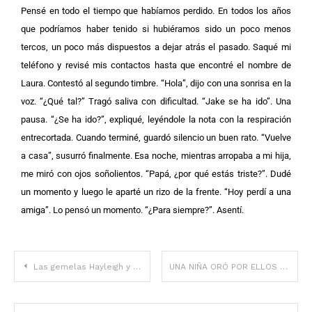
Pensé en todo el tiempo que habíamos perdido. En todos los años
que podríamos haber tenido si hubiéramos sido un poco menos
tercos, un poco más dispuestos a dejar atrás el pasado. Saqué mi
teléfono y revisé mis contactos hasta que encontré el nombre de
Laura. Contestó al segundo timbre. “Hola”, dijo con una sonrisa en la
voz. “¿Qué tal?” Tragó saliva con dificultad. “Jake se ha ido”. Una
pausa. “¿Se ha ido?”, expliqué, leyéndole la nota con la respiración
entrecortada. Cuando terminé, guardó silencio un buen rato. “Vuelve
a casa”, susurró finalmente. Esa noche, mientras arropaba a mi hija,
me miró con ojos soñolientos. “Papá, ¿por qué estás triste?”. Dudé
un momento y luego le aparté un rizo de la frente. “Hoy perdí a una
amiga”. Lo pensó un momento. “¿Para siempre?”. Asentí.
Las gemelas Hayleigh y Lauren Durrant, blancas y negras, sostienen con orgullo a sus nuevas hermanas.
UNA NIÑA ORÓ POR ELLOS DURANTE LA CENA; HORAS DESPUÉS, SUS PALABRAS LOS PERSEGUIARON