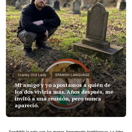
Cranky Old Lady
SPANISH LANGUAGE
Mi amigo y yo apostamos a quién de
los dos viviría más. Años después, me
invitó a una reunión, pero nunca
apareció.
Desdoblé la nota con las manos ligeramente temblorosas. La letra