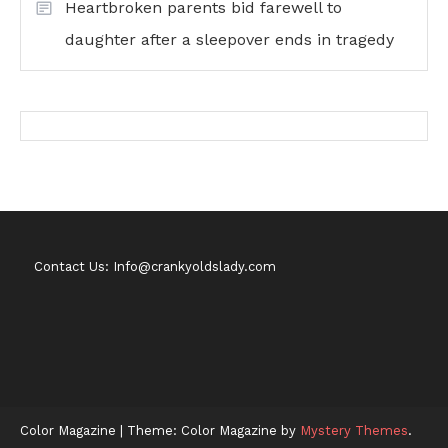
Heartbroken parents bid farewell to
daughter after a sleepover ends in tragedy
Contact Us: Info@crankyoldslady.com
Color Magazine
|
Theme: Color Magazine by
Mystery Themes
.