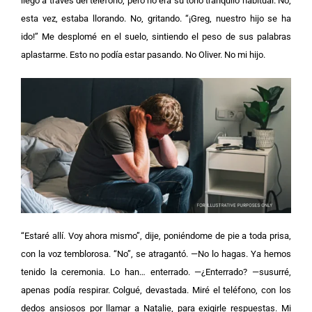
llegó a través del teléfono, pero no era su tono tranquilo habitual. No,
esta vez, estaba llorando. No, gritando. “¡Greg, nuestro hijo se ha
ido!”
Me desplomé en el suelo, sintiendo el peso de sus palabras
aplastarme. Esto no podía estar pasando. No Oliver. No mi hijo.
“Estaré allí. Voy ahora mismo”, dije, poniéndome de pie a toda prisa,
con la voz temblorosa.
“No”, se atragantó. —No lo hagas. Ya hemos
tenido la ceremonia. Lo han… enterrado.
—¿Enterrado? —susurré,
apenas podía respirar.
Colgué, devastada. Miré el teléfono, con los
dedos ansiosos por llamar a Natalie, para exigirle respuestas. Mi