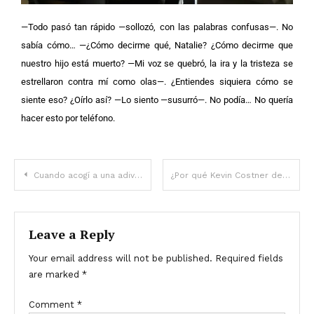
—Todo pasó tan rápido —sollozó, con las palabras confusas—. No
sabía cómo…
—¿Cómo decirme qué, Natalie? ¿Cómo decirme que
nuestro hijo está muerto? —Mi voz se quebró, la ira y la tristeza se
estrellaron contra mí como olas—. ¿Entiendes siquiera cómo se
siente eso? ¿Oírlo así?
—Lo siento —susurró—. No podía… No quería
hacer esto por teléfono.
Cuando acogí a una adivina con un recién nacido, pensé que solo estaba ofreciendo refugio. Pero a la mañana siguiente, mi propia hija desapareció de su habitación.
¿Por qué Kevin Costner decidió dejar ‘Yellowstone’ después de 5 temporadas como su personaje principal?
Leave a Reply
Your email address will not be published.
Required fields
are marked
*
Comment
*