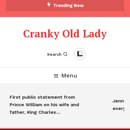
Trending Now
Cranky Old Lady
Search
Menu
First public statement from
Jennifer
Prince William on his wife and
everyon
father, King Charles…