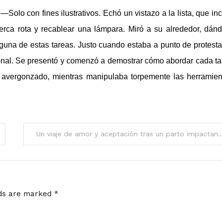
olo con fines ilustrativos. Echó un vistazo a la lista, que inc
cerca rota y recablear una lámpara. Miró a su alrededor, dán
na de estas tareas. Justo cuando estaba a punto de protestar
esional. Se presentó y comenzó a demostrar cómo abordar cada ta
 y avergonzado, mientras manipulaba torpemente las herramien
Un viaje de amor y aceptación tras 
lds are marked
*