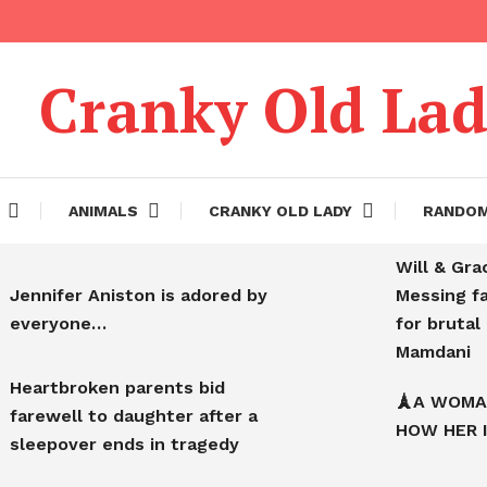
Cranky Old La
ANIMALS
CRANKY OLD LADY
RANDO
Will & Gra
Jennifer Aniston is adored by
Messing f
everyone…
for bruta
Mamdani
Heartbroken parents bid
🗼A WOMA
farewell to daughter after a
HOW HER 
sleepover ends in tragedy