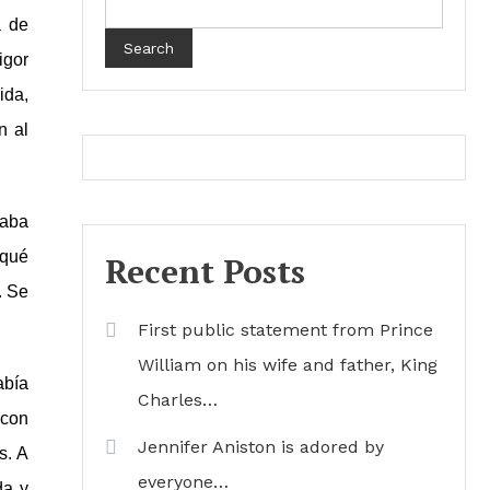
a de
Search
igor
ida,
n al
raba
 qué
Recent Posts
. Se
First public statement from Prince
William on his wife and father, King
abía
Charles…
 con
Jennifer Aniston is adored by
s. A
everyone…
da y