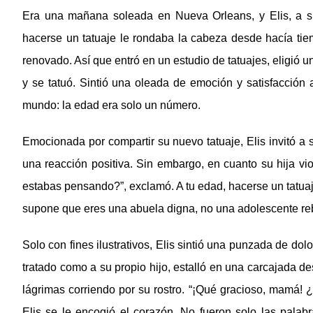
Era una mañana soleada en Nueva Orleans, y Elis, a s
hacerse un tatuaje le rondaba la cabeza desde hacía tiem
renovado. Así que entró en un estudio de tatuajes, eligió u
y se tatuó. Sintió una oleada de emoción y satisfacción a
mundo: la edad era solo un número.
Emocionada por compartir su nuevo tatuaje, Elis invitó a
una reacción positiva. Sin embargo, en cuanto su hija vio
estabas pensando?”, exclamó. A tu edad, hacerse un tatua
supone que eres una abuela digna, no una adolescente rebeld
Solo con fines ilustrativos, Elis sintió una punzada de dol
tratado como a su propio hijo, estalló en una carcajada d
lágrimas corriendo por su rostro. “¡Qué gracioso, mamá! ¿
Elis se le encogió el corazón. No fueron solo las palabra