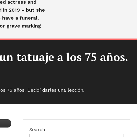
ved actress and
d in 2019 – but she
 have a funeral,
or grave marking
n tatuaje a los 75 años.
s 75 años. Decidí darles una lección.
Search