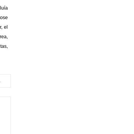
luía
dose
, el
rea,
tas,
un parto impactante