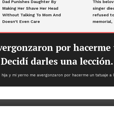
Dad Punishes Daughter By
This belo
Making Her Shave Her Head
singer die
Without Talking To Mom And
refused to
Doesn’t Even Care
memorial, 
vergonzaron por hacerme u
Decidí darles una lección.
 hija y mi yerno me avergonzaron por hacerme un tatuaje a lo
rgonzaron por hacerme un
í darles una lección.