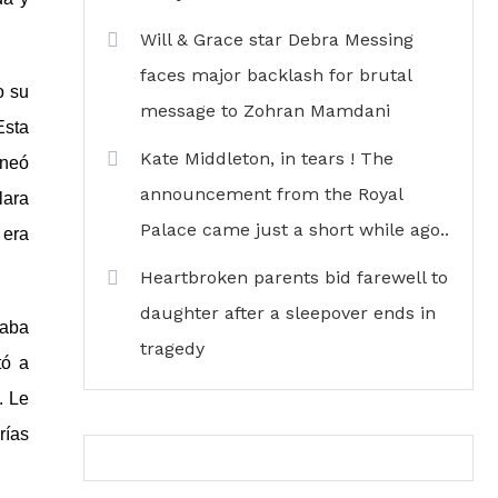
Will & Grace star Debra Messing
faces major backlash for brutal
o su
message to Zohran Mamdani
Esta
Kate Middleton, in tears ! The
aneó
announcement from the Royal
lara
Palace came just a short while ago..
 era
Heartbroken parents bid farewell to
daughter after a sleepover ends in
taba
tragedy
tó a
. Le
rías