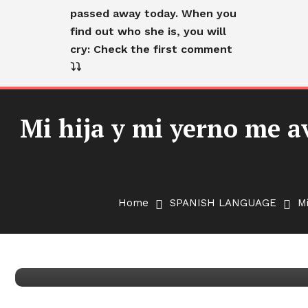
passed away today. When you
find out who she is, you will
cry: Check the first comment
⤵️⤵️
Mi hija y mi yerno me a
Cranky Old Lady
SPANISH LANGUAGE
Home
SPANISH LANGUAGE
Mi
Mi hija y mi yerno me ave
tatuaje a los 75 años. Decid