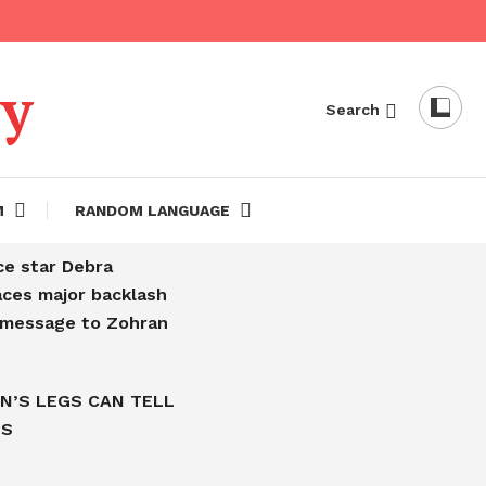
dy
Search
M
RANDOM LANGUAGE
ce star Debra
aces major backlash
l message to Zohran
N’S LEGS CAN TELL
IS