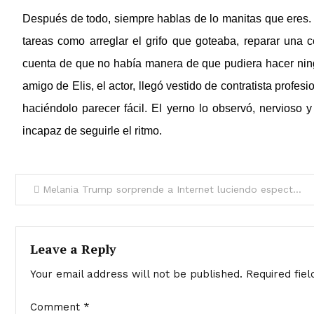
Después de todo, siempre hablas de lo manitas que eres. —S
tareas como arreglar el grifo que goteaba, reparar una 
cuenta de que no había manera de que pudiera hacer ningu
amigo de Elis, el actor, llegó vestido de contratista prof
haciéndolo parecer fácil. El yerno lo observó, nervioso
incapaz de seguirle el ritmo.
Melania Trump sorprende a Internet luciendo espectacular con un traje color canela de tres piezas de Ralph Lauren en el Capitolio.
Leave a Reply
Your email address will not be published.
Required fie
Comment
*