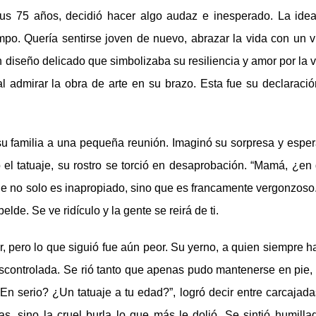
us 75 años, decidió hacer algo audaz e inesperado. La ide
po. Quería sentirse joven de nuevo, abrazar la vida con un v
n diseño delicado que simbolizaba su resiliencia y amor por la v
l admirar la obra de arte en su brazo. Esta fue su declaració
 su familia a una pequeña reunión. Imaginó su sorpresa y espe
 el tatuaje, su rostro se torció en desaprobación. “Mamá, ¿en
je no solo es inapropiado, sino que es francamente vergonzoso
e. Se ve ridículo y la gente se reirá de ti.
or, pero lo que siguió fue aún peor. Su yerno, a quien siempre h
escontrolada. Se rió tanto que apenas pudo mantenerse en pie,
En serio? ¿Un tatuaje a tu edad?”, logró decir entre carcajada
s, sino la cruel burla lo que más le dolió. Se sintió humilla