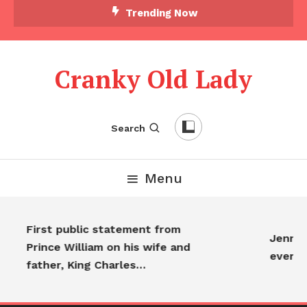
Trending Now
Cranky Old Lady
Search
Menu
First public statement from
Jennife
Prince William on his wife and
everyo
father, King Charles…