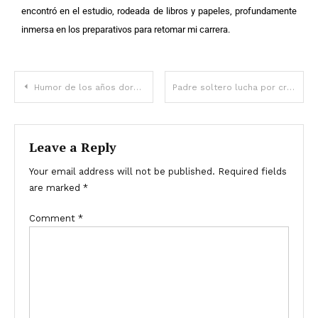
encontró en el estudio, rodeada de libros y papeles, profundamente
inmersa en los preparativos para retomar mi carrera.
Humor de los años dorados: 7 chistes sobre abuelas y abuelos
Padre soltero lucha por criar a sus trillizos, un día descubre que no son suyos – Historia del día
Leave a Reply
Your email address will not be published.
Required fields
are marked
*
Comment
*