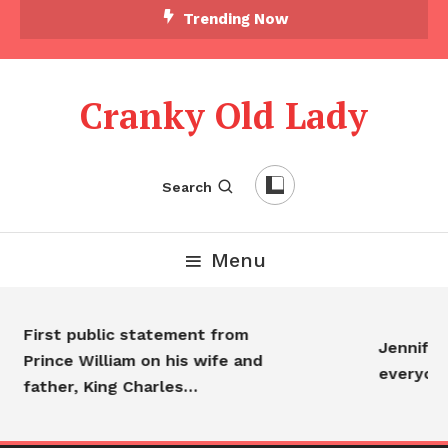
Trending Now
Cranky Old Lady
Search
Menu
First public statement from
Jennifer 
Prince William on his wife and
everyon
father, King Charles…