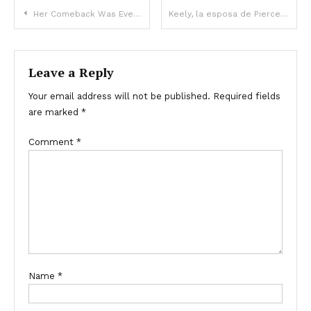
Her Comeback Was Everything She’d Worked For — Until He Stepped Into the Arena
Keely, la esposa de Pierce Brosnan, pierde unos 45 kilos – Sus impresionantes fotos del antes y el después causan asombro
Leave a Reply
Your email address will not be published.
Required fields
are marked
*
Comment
*
Name
*