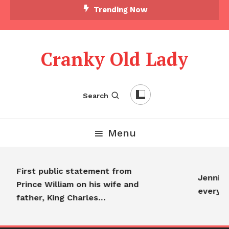
Trending Now
Cranky Old Lady
Search
Menu
First public statement from
Jennifer
Prince William on his wife and
everyon
father, King Charles…