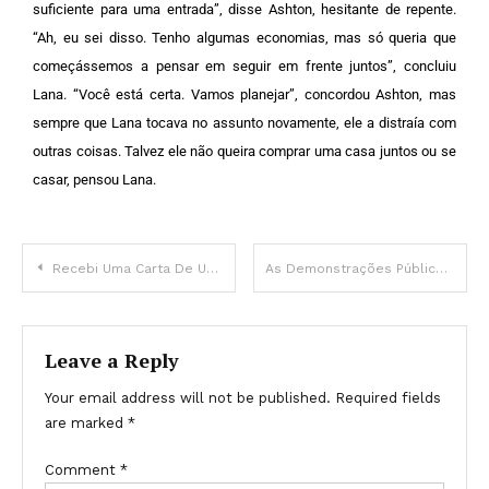
suficiente para uma entrada”, disse Ashton, hesitante de repente.
“Ah, eu sei disso. Tenho algumas economias, mas só queria que
começássemos a pensar em seguir em frente juntos”, concluiu
Lana.
“Você está certa. Vamos planejar”, concordou Ashton, mas
sempre que Lana tocava no assunto novamente, ele a distraía com
outras coisas. Talvez ele não queira comprar uma casa juntos ou se
casar, pensou Lana.
Recebi Uma Carta De Um Estranho Pedindo Ajuda, Mas Nunca Imaginei Como Seria – História Do Dia
As Demonstrações Públicas De Afeto De Meghan Em Relação A Harry Refletem “Um Desejo De Mantê-lo Por Perto” — Insights De Um Especialista Em Linguagem Corporal
Leave a Reply
Your email address will not be published.
Required fields
are marked
*
Comment
*