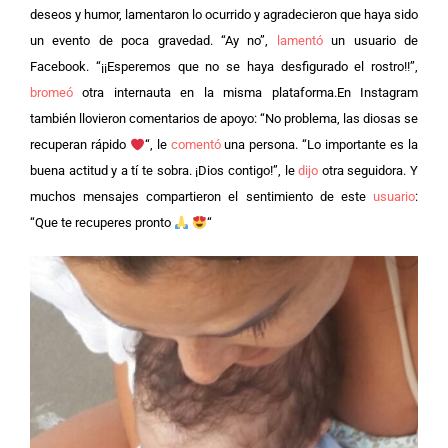
deseos y humor, lamentaron lo ocurrido y agradecieron que haya sido
un evento de poca gravedad. “Ay no”,
lamentó
un usuario de
Facebook. “¡¡Esperemos que no se haya desfigurado el rostro!!”,
bromeó
otra internauta en la misma plataforma.
En Instagram
también llovieron comentarios de apoyo: “No problema, las diosas se
recuperan rápido
“, le
comentó
una persona. “Lo importante es la
buena actitud y a tí te sobra. ¡Dios contigo!”, le
dijo
otra seguidora. Y
muchos mensajes compartieron el sentimiento de este
usuario
:
“Que te recuperes pronto
“