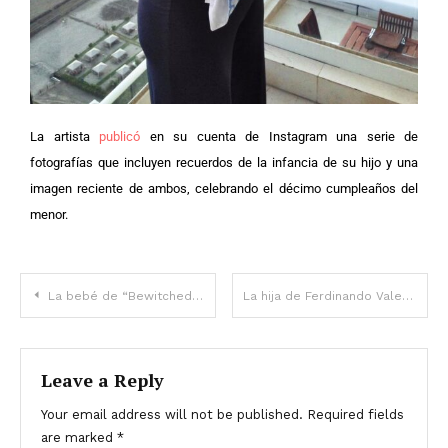
La artista
publicó
en su cuenta de Instagram una serie de
fotografías que incluyen recuerdos de la infancia de su hijo y una
imagen reciente de ambos, celebrando el décimo cumpleaños del
menor.
La bebé de “Bewitched” tiene ahora 60 años — Qué fue de ella después de la serie
La hija de Ferdinando Valencia, Sofía, ya tiene 21 años y sigue sus pasos como actriz – Así luce ahora
Leave a Reply
Your email address will not be published.
Required fields
are marked
*