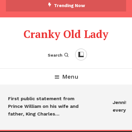
Trending Now
Cranky Old Lady
Search
Menu
First public statement from
Jennifer A
Prince William on his wife and
everyone
father, King Charles…