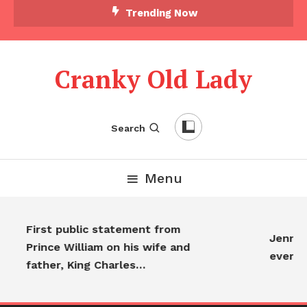
Trending Now
Cranky Old Lady
Search
Menu
First public statement from
Jennifer
Prince William on his wife and
everyon
father, King Charles…