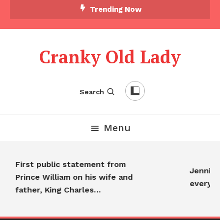
Trending Now
Cranky Old Lady
Search
Menu
First public statement from
Jennifer 
Prince William on his wife and
everyon
father, King Charles…