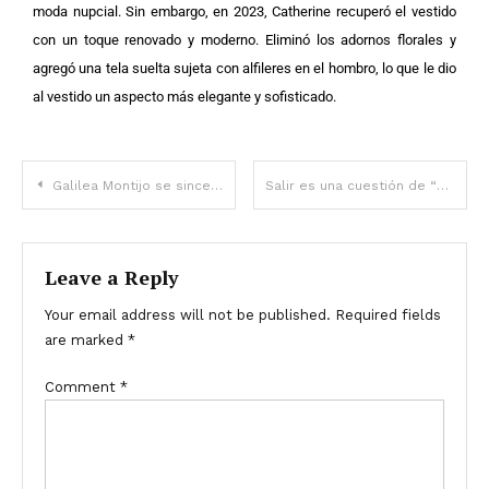
moda nupcial. Sin embargo, en 2023, Catherine recuperó el vestido
con un toque renovado y moderno. Eliminó los adornos florales y
agregó una tela suelta sujeta con alfileres en el hombro, lo que le dio
al vestido un aspecto más elegante y sofisticado.
Galilea Montijo se sincera sobre el impacto del huracán John en su familia
Salir es una cuestión de “vida o muerte”: cómo prepararse para incendios, fugas de gas y otros peligros que podría traer el huracán Milton
Leave a Reply
Your email address will not be published.
Required fields
are marked
*
Comment
*